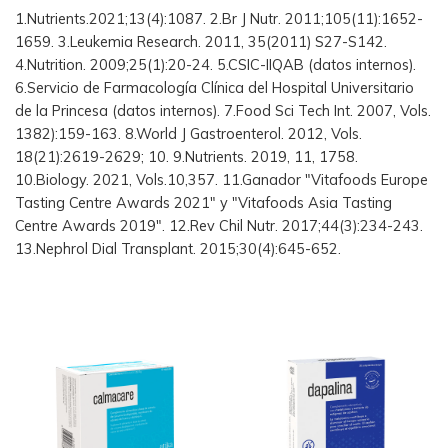
1.Nutrients.2021;13(4):1087. 2.Br J Nutr. 2011;105(11):1652-
1659. 3.Leukemia Research. 2011, 35(2011) S27-S142.
4.Nutrition. 2009;25(1):20-24. 5.CSIC-IIQAB (datos internos).
6.Servicio de Farmacología Clínica del Hospital Universitario
de la Princesa (datos internos). 7.Food Sci Tech Int. 2007, Vols.
1382):159-163. 8.World J Gastroenterol. 2012, Vols.
18(21):2619-2629; 10. 9.Nutrients. 2019, 11, 1758.
10.Biology. 2021, Vols.10,357. 11.Ganador "Vitafoods Europe
Tasting Centre Awards 2021" y "Vitafoods Asia Tasting
Centre Awards 2019". 12.Rev Chil Nutr. 2017;44(3):234-243.
13.Nephrol Dial Transplant. 2015;30(4):645-652.